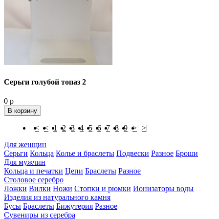
Серьги голубой топаз 2
0 р
В корзину
|<
<
1
2
3
4
5
6
7
8
9
>
>|
Для женщин
Серьги
Кольца
Колье и браслеты
Подвески
Разное
Броши
Для мужчин
Кольца и печатки
Цепи
Браслеты
Разное
Столовое серебро
Ложки
Вилки
Ножи
Стопки и рюмки
Ионизаторы воды
Изделия из натурального камня
Бусы
Браслеты
Бижутерия
Разное
Сувениры из серебра