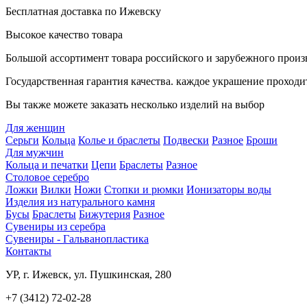
Бесплатная доставка по Ижевску
Высокое качество товара
Большой ассортимент товара российского и зарубежного произ
Государственная гарантия качества. каждое украшение проходи
Вы также можете заказать несколько изделий на выбор
Для женщин
Серьги
Кольца
Колье и браслеты
Подвески
Разное
Броши
Для мужчин
Кольца и печатки
Цепи
Браслеты
Разное
Столовое серебро
Ложки
Вилки
Ножи
Стопки и рюмки
Ионизаторы воды
Изделия из натурального камня
Бусы
Браслеты
Бижутерия
Разное
Сувениры из серебра
Сувениры - Гальванопластика
Контакты
УР, г. Ижевск, ул. Пушкинская, 280
+7 (3412) 72-02-28