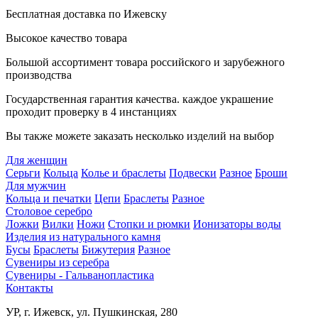
Бесплатная доставка по Ижевску
Высокое качество товара
Большой ассортимент товара российского и зарубежного
производства
Государственная гарантия качества. каждое украшение
проходит проверку в 4 инстанциях
Вы также можете заказать несколько изделий на выбор
Для женщин
Серьги
Кольца
Колье и браслеты
Подвески
Разное
Броши
Для мужчин
Кольца и печатки
Цепи
Браслеты
Разное
Столовое серебро
Ложки
Вилки
Ножи
Стопки и рюмки
Ионизаторы воды
Изделия из натурального камня
Бусы
Браслеты
Бижутерия
Разное
Сувениры из серебра
Сувениры - Гальванопластика
Контакты
УР, г. Ижевск, ул. Пушкинская, 280