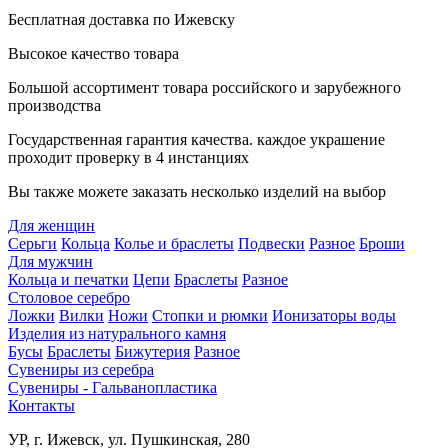
Бесплатная доставка по Ижевску
Высокое качество товара
Большой ассортимент товара российского и зарубежного
производства
Государственная гарантия качества. каждое украшение
проходит проверку в 4 инстанциях
Вы также можете заказать несколько изделий на выбор
Для женщин
Серьги
Кольца
Колье и браслеты
Подвески
Разное
Броши
Для мужчин
Кольца и печатки
Цепи
Браслеты
Разное
Столовое серебро
Ложки
Вилки
Ножи
Стопки и рюмки
Ионизаторы воды
Изделия из натурального камня
Бусы
Браслеты
Бижутерия
Разное
Сувениры из серебра
Сувениры - Гальванопластика
Контакты
УР, г. Ижевск, ул. Пушкинская, 280