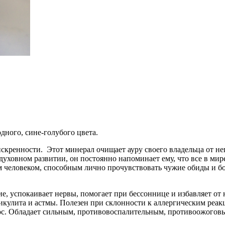
дного, сине-голубого цвета.
кренности. Этот минерал очищает ауру своего владельца от нег
 духовном развитии, он постоянно напоминает ему, что все в ми
м человеком, способным лично прочувствовать чужие обиды и бо
ие, успокаивает нервы, помогает при бессоннице и избавляет 
икулита и астмы. Полезен при склонности к аллергическим реак
лос. Обладает сильным, противовоспалительным, противоожого