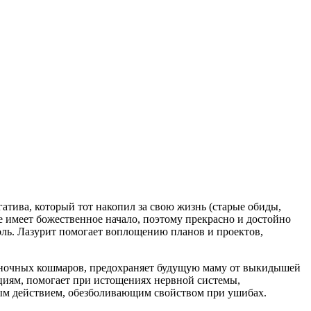
атива, который тот накопил за свою жизнь (старые обиды,
ре имеет божественное начало, поэтому прекрасно и достойно
ль. Лазурит помогает воплощению планов и проектов,
от ночных кошмаров, предохраняет будущую маму от выкидышей
циям, помогает при истощениях нервной системы,
вым действием, обезболивающим свойством при ушибах.