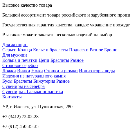
Высокое качество товара
Большой ассортимент товара российского и зарубежного произ
Государственная гарантия качества. каждое украшение проходи
Вы также можете заказать несколько изделий на выбор
Для женщин
Серьги
Кольца
Колье и браслеты
Подвески
Разное
Броши
Для мужчин
Кольца и печатки
Цепи
Браслеты
Разное
Столовое серебро
Ложки
Вилки
Ножи
Стопки и рюмки
Ионизаторы воды
Изделия из натурального камня
Бусы
Браслеты
Бижутерия
Разное
Сувениры из серебра
Сувениры - Гальванопластика
Контакты
УР, г. Ижевск, ул. Пушкинская, 280
+7 (3412) 72-02-28
+7 (912) 450-35-35