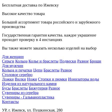
Бесплатная доставка по Ижевску
Высокое качество товара
Большой ассортимент товара российского и зарубежного
производства
Государственная гарантия качества. каждое украшение
проходит проверку в 4 инстанциях
Вы также можете заказать несколько изделий на выбор
Для женщин
Серьги
Кольца
Колье и браслеты
Подвески
Разное
Броши
Для мужчин
Кольца и печатки
Цепи
Браслеты
Разное
Столовое серебро
Ложки
Вилки
Ножи
Стопки и рюмки
Ионизаторы воды
Изделия из натурального камня
Бусы
Браслеты
Бижутерия
Разное
Сувениры из серебра
Сувениры - Гальванопластика
Контакты
УР, г. Ижевск, ул. Пушкинская, 280